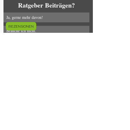
Ratgeber Beiträgen?
Ja, gerne mehr davon!
REZENSIONEN
Brauche ich nicht.
Literaturangaben:
1)  Wen, Y., Yan, Q., Pan, Y., Gu, X., & 
Liu, Y. (2019). Medical empirical research 
on forest bathing (Shinrin-yoku): a 
systematic review. 
Environmental Health 
and Preventive Medicine
, 
24
(1), 1–21. 
https://doi.org/10.1186/s12199-019-0822-8
2) Kotera, Y., Richardson, Miles and 
Sheffield, David 2020. Effects of shinrin-
yoku (forest bathing) and nature therapy on 
mental health: A systematic review and 