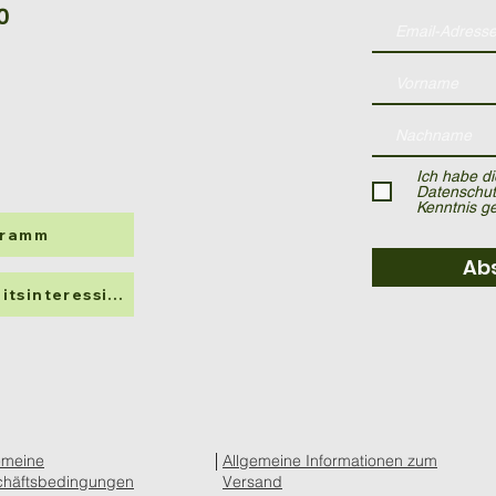
0
Ich habe di
Datenschut
Kenntnis 
gramm
Ab
Info für Patienten & Gesundheitsinteressierte
emeine
Allgemeine Informationen zum
häftsbedingungen
Versand