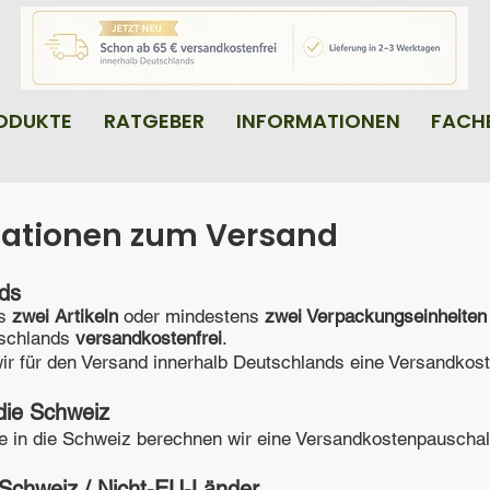
ODUKTE
RATGEBER
INFORMATIONEN
FACH
mationen zum Versand
nds
ns
zwei Artikeln
oder mindestens
zwei Verpackungseinheiten
utschlands
versandkostenfrei
.
wir für den Versand innerhalb Deutschlands eine Versandko
die Schweiz
e in die Schweiz berechnen wir eine Versandkostenpauscha
 Schweiz / Nicht-EU-Länder