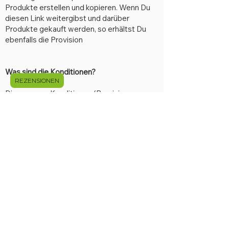
Produkte erstellen und kopieren. Wenn Du
diesen Link weitergibst und darüber
Produkte gekauft werden, so erhältst Du
ebenfalls die Provision
Was sind die Konditionen?
REZENSIONEN
Die genauen Konditionen (Provision pro
Verkauf, Auszahlung, etc. erfährst Du
entweder auf der
Partnerplattform
oder
direkt bei uns (Email, Telefon).
Kontakt:​
VIATHEN healthcare GmbH
Telefon: 0381 /
808 340-0
Email:
info@viathen.de