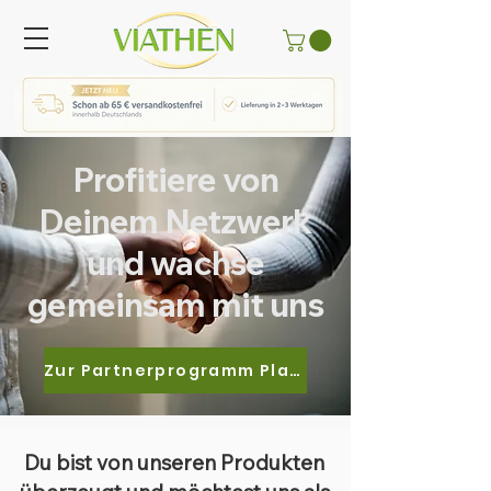
Profitiere von
Deinem Netzwerk
und wachse
gemeinsam mit uns
Zur Partnerprogramm Plattform
Du bist von unseren Produkten